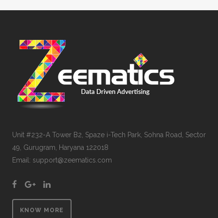
Unit #232-A Tower B2, Spaze i-Tech Park, Sohna Road, Sector
49, Gurugram, Haryana 122018
Email: support@zeematics.com
KNOW MORE