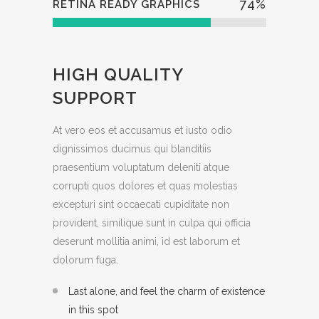
74
%
RETINA READY GRAPHICS
HIGH QUALITY
SUPPORT
At vero eos et accusamus et iusto odio
dignissimos ducimus qui blanditiis
praesentium voluptatum deleniti atque
corrupti quos dolores et quas molestias
excepturi sint occaecati cupiditate non
provident, similique sunt in culpa qui officia
deserunt mollitia animi, id est laborum et
dolorum fuga.
Last alone, and feel the charm of existence
in this spot