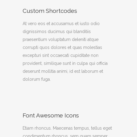
Custom Shortcodes
At vero eos et accusamus et iusto odio
dignissimos ducimus qui blanditiis
praesentium voluptatum deleniti atque
corrupti quos dolores et quas molestias
excepturi sint occaecati cupiditate non
provident, similique sunt in culpa qui officia
deserunt mollitia animi, id est laborum et
dolorum fuga.
Font Awesome Icons
Etiam rhoncus. Maecenas tempus, tellus eget
condimentum rhoncus, sem quam semper