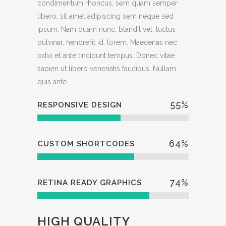
condimentum rhoncus, sem quam semper
libero, sit amet adipiscing sem neque sed
ipsum. Nam quam nunc, blandit vel, luctus
pulvinar, hendrerit id, lorem. Maecenas nec
odio et ante tincidunt tempus. Donec vitae
sapien ut libero venenatis faucibus. Nullam
quis ante.
55
%
RESPONSIVE DESIGN
64
%
CUSTOM SHORTCODES
74
%
RETINA READY GRAPHICS
HIGH QUALITY